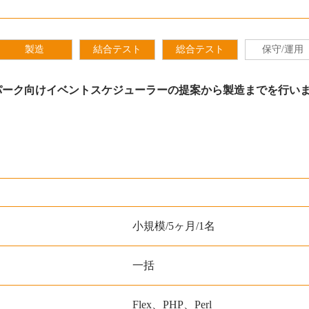
製造
結合テスト
総合テスト
保守/運用
パーク向けイベントスケジューラーの提案から製造までを行い
小規模/5ヶ月/1名
一括
Flex、PHP、Perl