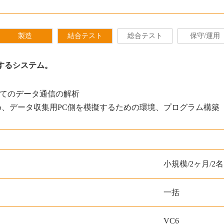
製造
結合テスト
総合テスト
保守/運用
するシステム。
してのデータ通信の解析
め、データ収集用PC側を模擬するための環境、プログラム構築
小規模/2ヶ月/2名
一括
VC6