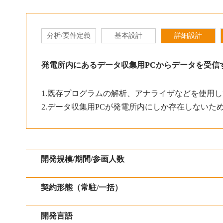
分析/要件定義
基本設計
詳細設計
発電所内にあるデータ収集用PCからデータを受信
1.既存プログラムの解析、アナライザなどを使用
2.データ収集用PCが発電所内にしか存在しないた
開発規模/期間/参画人数
契約形態（常駐/一括）
開発言語