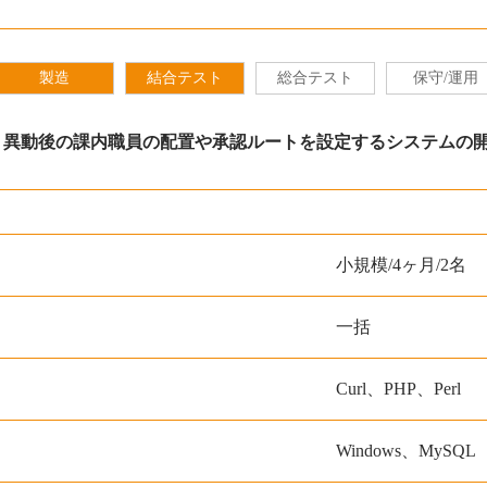
製造
結合テスト
総合テスト
保守/運用
、異動後の課内職員の配置や承認ルートを設定するシステムの
小規模/4ヶ月/2名
一括
Curl、PHP、Perl
Windows、MySQL